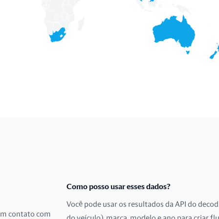
Como posso usar esses dados?
Você pode usar os resultados da API do decod
 em contato com
do veículo), marca, modelo e ano para criar fl