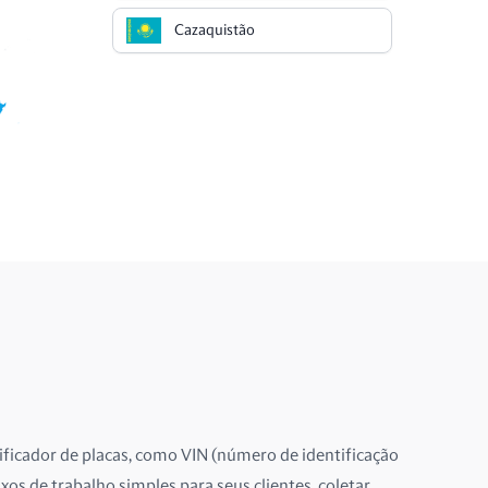
Cazaquistão
Chile
China
Chipre
Cingapura
Colômbia
Costa Rica
Croácia
Dinamarca
ificador de placas, como VIN (número de identificação
uxos de trabalho simples para seus clientes, coletar