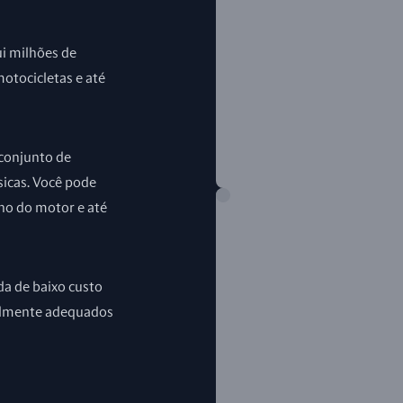
ui milhões de
motocicletas e até
 conjunto de
sicas. Você pode
ho do motor e até
da de baixo custo
velmente adequados