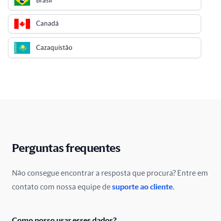
Brasil
Canadá
Cazaquistão
Chile
China
Chipre
Cingapura
Perguntas frequentes
Colômbia
Não consegue encontrar a resposta que procura? Entre em
contato com nossa equipe de
suporte ao cliente
.
Costa Rica
Croácia
Como posso usar esses dados?