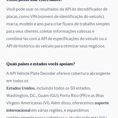
Dinamarca
Você pode usar os resultados da API do decodificador de
placas, como VIN (número de identificação do veículo),
Emirados Árabes Unidos
marca, modelo e ano para criar fluxos de trabalho simples
para seus clientes, coletar informações valiosas e
Equador
combiná-las com a API de especificações do veículo ou a
Eslováquia
API de histórico do veículo para otimizar seus negócios.
Eslovênia
Quais países e estados vocês apoiam?
Espanha
A API Vehicle Plate Decoder oferece cobertura abrangente
em todos os
Estados Unidos
Estados Unidos
, incluindo todos os 50 estados,
Estônia
Washington, D.C., Guam (GU), Porto Rico (PR) e as Ilhas
Virgens Americanas (VI). Além disso, oferecemos
suporte
Finlândia
internacional
em várias regiões, e expandimos
continuamente nossa cobertura — atualizando esta lista