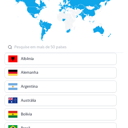
Albânia
Alemanha
Argentina
Austrália
Bolívia