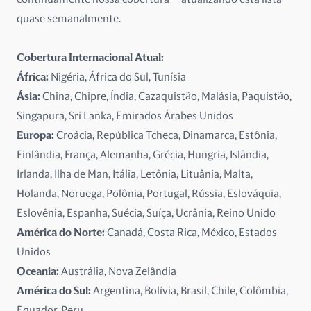
França
quase semanalmente.
Grécia
Cobertura Internacional Atual:
Hungria
África:
Nigéria, África do Sul, Tunísia
Ásia:
China, Chipre, Índia, Cazaquistão, Malásia, Paquistão,
Ilha de Man
Singapura, Sri Lanka, Emirados Árabes Unidos
Europa:
Croácia, República Tcheca, Dinamarca, Estônia,
Irlanda
Finlândia, França, Alemanha, Grécia, Hungria, Islândia,
Islândia
Irlanda, Ilha de Man, Itália, Letônia, Lituânia, Malta,
Holanda, Noruega, Polônia, Portugal, Rússia, Eslováquia,
Itália
Eslovênia, Espanha, Suécia, Suíça, Ucrânia, Reino Unido
América do Norte:
Canadá, Costa Rica, México, Estados
Letônia
Unidos
Lituânia
Oceania:
Austrália, Nova Zelândia
América do Sul:
Argentina, Bolívia, Brasil, Chile, Colômbia,
Malta
Equador, Peru