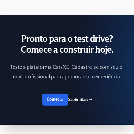
Polônia
Portugal
Reino Unido
Pronto para o test drive?
República Checa
Comece a construir hoje.
Romênia
Teste a plataforma CarsXE. Cadastre-se com seu e-
Rússia
mail profissional para aprimorar sua experiência.
Sri Lanka
Começar
Saber mais
→
Suécia
Suíça
Taiwan