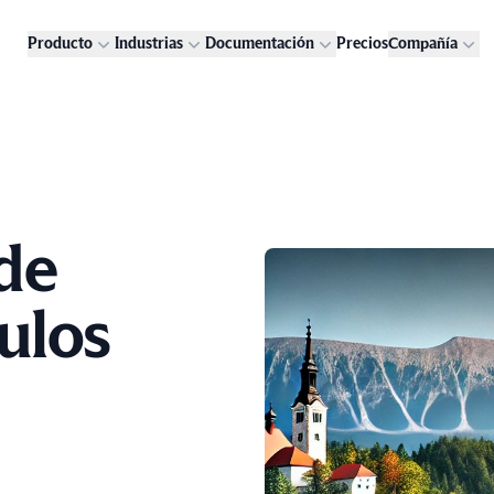
Producto
Industrias
Documentación
Precios
Compañía
de
ulos