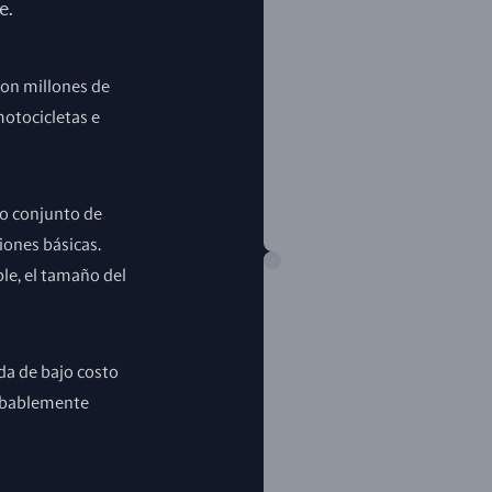
e.
con millones de
motocicletas e
o conjunto de
iones básicas.
le, el tamaño del
da de bajo costo
robablemente