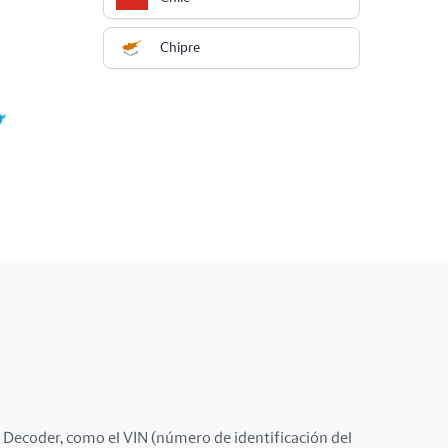
Chipre
Colombia
Costa Rica
Croacia
Dinamarca
Ecuador
Emiratos Árabes Unidos
Eslovaquia
Eslovenia
te Decoder, como el VIN (número de identificación del