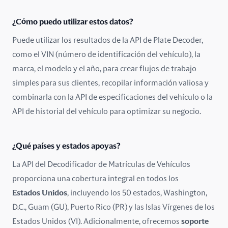
Eslovaquia
¿Cómo puedo utilizar estos datos?
Eslovenia
Puede utilizar los resultados de la API de Plate Decoder,
como el VIN (número de identificación del vehículo), la
España
marca, el modelo y el año, para crear flujos de trabajo
simples para sus clientes, recopilar información valiosa y
Estados Unidos
combinarla con la API de especificaciones del vehículo o la
Estonia
API de historial del vehículo para optimizar su negocio.
Finlandia
¿Qué países y estados apoyas?
Francia
La API del Decodificador de Matrículas de Vehículos
proporciona una cobertura integral en todos los
Grecia
Estados Unidos
, incluyendo los 50 estados, Washington,
Hungría
D.C., Guam (GU), Puerto Rico (PR) y las Islas Vírgenes de los
Estados Unidos (VI). Adicionalmente, ofrecemos
soporte