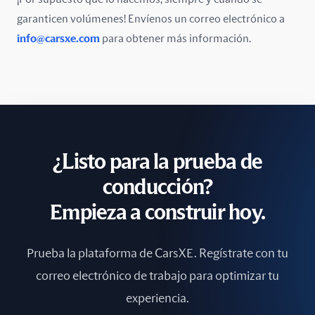
Porcelana
garanticen volúmenes! Envíenos un correo electrónico a
info@carsxe.com
para obtener más información.
Portugal
Reino Unido
República Checa
Rumanía
¿Listo para la prueba de
Rusia
conducción?
Singapur
Empieza a construir hoy.
Sri Lanka
Prueba la plataforma de CarsXE. Regístrate con tu
Sudáfrica
correo electrónico de trabajo para optimizar tu
experiencia.
Suecia