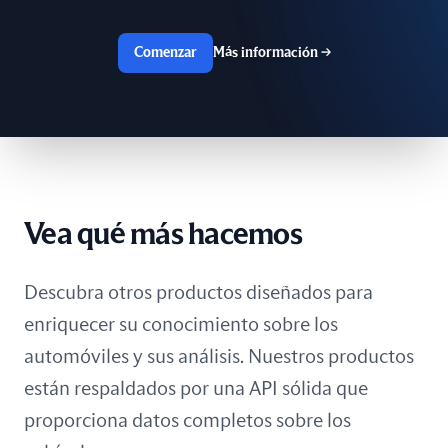
Suiza
Comenzar
Más información
→
Taiwán
Túnez
Ucrania
bolivia
Vea qué más hacemos
Descubra otros productos diseñados para
enriquecer su conocimiento sobre los
automóviles y sus análisis. Nuestros productos
están respaldados por una API sólida que
proporciona datos completos sobre los