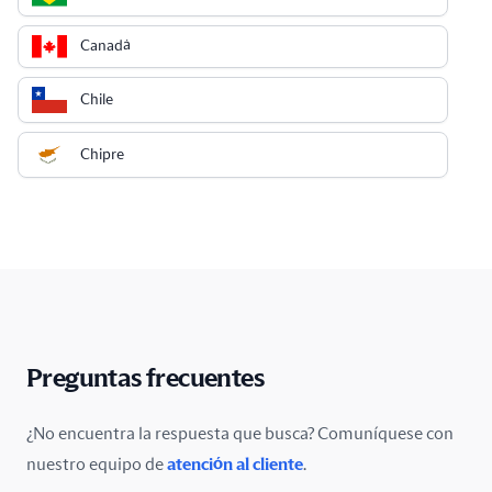
Canadá
Chile
Chipre
Colombia
Costa Rica
Croacia
Dinamarca
Preguntas frecuentes
Ecuador
¿No encuentra la respuesta que busca? Comuníquese con
nuestro equipo de
atención al cliente
.
Emiratos Árabes Unidos