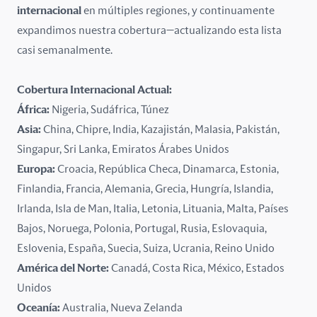
India
internacional
en múltiples regiones, y continuamente
expandimos nuestra cobertura—actualizando esta lista
Irlanda
casi semanalmente.
Isla de Man
Cobertura Internacional Actual:
Islandia
África:
Nigeria, Sudáfrica, Túnez
Asia:
China, Chipre, India, Kazajistán, Malasia, Pakistán,
Italia
Singapur, Sri Lanka, Emiratos Árabes Unidos
Europa:
Croacia, República Checa, Dinamarca, Estonia,
Kazajstán
Finlandia, Francia, Alemania, Grecia, Hungría, Islandia,
Letonia
Irlanda, Isla de Man, Italia, Letonia, Lituania, Malta, Países
Bajos, Noruega, Polonia, Portugal, Rusia, Eslovaquia,
Lituania
Eslovenia, España, Suecia, Suiza, Ucrania, Reino Unido
América del Norte:
Canadá, Costa Rica, México, Estados
Malasia
Unidos
Malta
Oceanía:
Australia, Nueva Zelanda