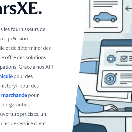
arsXE.
s les fournisseurs de
vec précision
cule et de déterminer des
ie offre des solutions
pations. Grâce à nos API
hicule
pour des
</history> pour des
r marchande
pour
rs de garanties
uverture précises, un
nces de service client