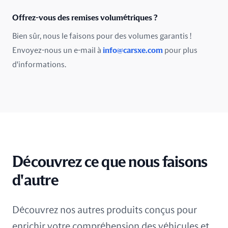
Royaume-Uni
Offrez-vous des remises volumétriques ?
Bien sûr, nous le faisons pour des volumes garantis !
Russie
Envoyez-nous un e-mail à
info@carsxe.com
pour plus
République tchèque
d'informations.
Singapour
Slovaquie
Slovénie
Découvrez ce que nous faisons
Sri Lanka
d'autre
Suisse
Suède
Découvrez nos autres produits conçus pour
enrichir votre compréhension des véhicules et