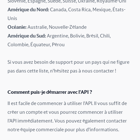
Slovénie, Espagne, Suède, Suisse, Ukraine, Royaume-Uni
Niger
Amérique du Nord:
Canada, Costa Rica, Mexique, États-
Norvège
Unis
Océanie:
Australie, Nouvelle-Zélande
Nouvelle-Zélande
Amérique du Sud:
Argentine, Bolivie, Brésil, Chili,
Colombie, Équateur, Pérou
Oman
Pakistan
Si vous avez besoin de support pour un pays qui ne figure
pas dans cette liste, n'hésitez pas à nous contacter !
Pays-Bas
Pologne
Comment puis-je démarrer avec l'API ?
Il est facile de commencer à utiliser l'API. Il vous suffit de
Portugal
créer un compte et vous pourrez commencer à utiliser
Pérou
l'API immédiatement. Vous pouvez également contacter
notre équipe commerciale pour plus d'informations.
Roumanie