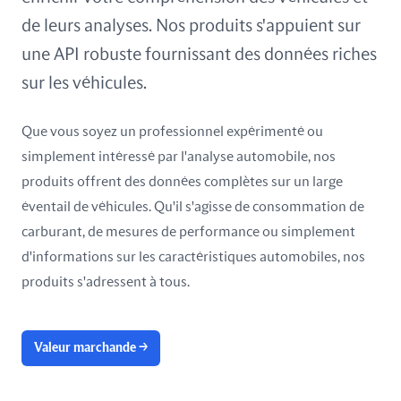
Taïwan
de leurs analyses. Nos produits s'appuient sur
Tunisie
une API robuste fournissant des données riches
sur les véhicules.
Ukraine
Que vous soyez un professionnel expérimenté ou
Émirats arabes unis
simplement intéressé par l'analyse automobile, nos
Équateur
produits offrent des données complètes sur un large
éventail de véhicules. Qu'il s'agisse de consommation de
États-Unis
carburant, de mesures de performance ou simplement
d'informations sur les caractéristiques automobiles, nos
Île de Man
produits s'adressent à tous.
Valeur marchande
→