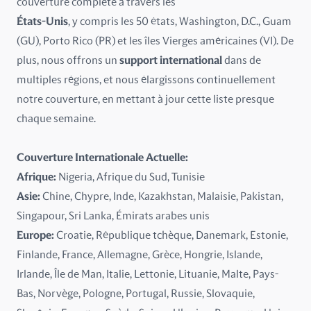
couverture complète à travers les
Irlande
États-Unis
, y compris les 50 états, Washington, D.C., Guam
(GU), Porto Rico (PR) et les îles Vierges américaines (VI). De
Islande
plus, nous offrons un
support international
dans de
multiples régions, et nous élargissons continuellement
Italie
notre couverture, en mettant à jour cette liste presque
Kazakhstan
chaque semaine.
Lettonie
Couverture Internationale Actuelle:
Afrique:
Nigeria, Afrique du Sud, Tunisie
Lituanie
Asie:
Chine, Chypre, Inde, Kazakhstan, Malaisie, Pakistan,
Malaisie
Singapour, Sri Lanka, Émirats arabes unis
Europe:
Croatie, République tchèque, Danemark, Estonie,
Malte
Finlande, France, Allemagne, Grèce, Hongrie, Islande,
Irlande, Île de Man, Italie, Lettonie, Lituanie, Malte, Pays-
Mexique
Bas, Norvège, Pologne, Portugal, Russie, Slovaquie,