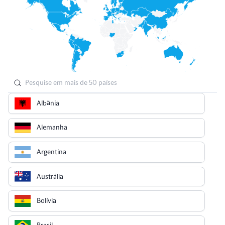
Albânia
Alemanha
Argentina
Austrália
Bolívia