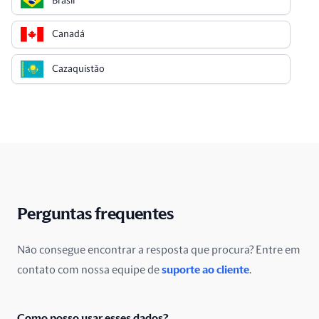
Brasil
Canadá
Cazaquistão
Chile
China
Chipre
Cingapura
Perguntas frequentes
Colômbia
Não consegue encontrar a resposta que procura? Entre em
contato com nossa equipe de
suporte ao cliente
.
Costa Rica
Croácia
Como posso usar esses dados?