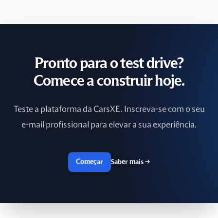
Polônia
Portugal
Reino Unido
Pronto para o test drive?
República Checa
Comece a construir hoje.
Romênia
Teste a plataforma da CarsXE. Inscreva-se com o seu
Rússia
e-mail profissional para elevar a sua experiência.
Sri Lanka
Começar
Saber mais
→
Suécia
Suíça
Taiwan