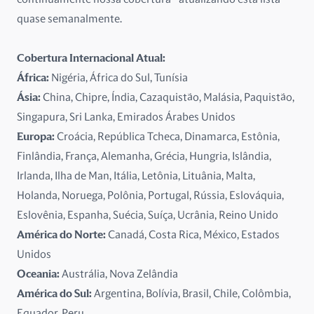
França
quase semanalmente.
Grécia
Cobertura Internacional Atual:
Hungria
África:
Nigéria, África do Sul, Tunísia
Ásia:
China, Chipre, Índia, Cazaquistão, Malásia, Paquistão,
Ilha de Man
Singapura, Sri Lanka, Emirados Árabes Unidos
Europa:
Croácia, República Tcheca, Dinamarca, Estônia,
Irlanda
Finlândia, França, Alemanha, Grécia, Hungria, Islândia,
Islândia
Irlanda, Ilha de Man, Itália, Letônia, Lituânia, Malta,
Holanda, Noruega, Polônia, Portugal, Rússia, Eslováquia,
Itália
Eslovênia, Espanha, Suécia, Suíça, Ucrânia, Reino Unido
América do Norte:
Canadá, Costa Rica, México, Estados
Letônia
Unidos
Lituânia
Oceania:
Austrália, Nova Zelândia
América do Sul:
Argentina, Bolívia, Brasil, Chile, Colômbia,
Malta
Equador, Peru