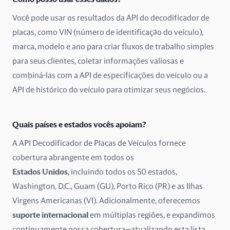
Dinamarca
Você pode usar os resultados da API do decodificador de
placas, como VIN (número de identificação do veículo),
Emirados Árabes Unidos
marca, modelo e ano para criar fluxos de trabalho simples
para seus clientes, coletar informações valiosas e
Equador
combiná-las com a API de especificações do veículo ou a
Eslováquia
API de histórico do veículo para otimizar seus negócios.
Eslovênia
Quais países e estados vocês apoiam?
Espanha
A API Decodificador de Placas de Veículos fornece
cobertura abrangente em todos os
Estados Unidos
Estados Unidos
, incluindo todos os 50 estados,
Estônia
Washington, D.C., Guam (GU), Porto Rico (PR) e as Ilhas
Virgens Americanas (VI). Adicionalmente, oferecemos
Finlândia
suporte internacional
em múltiplas regiões, e expandimos
continuamente nossa cobertura—atualizando esta lista