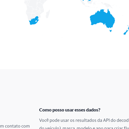
Como posso usar esses dados?
Você pode usar os resultados da API do decod
 em contato com
do veículo), marca, modelo e ano para criar fl