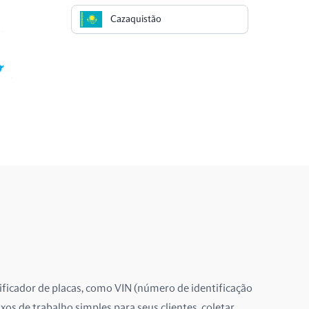
Cazaquistão
Chile
China
Chipre
Cingapura
Colômbia
Costa Rica
Croácia
Dinamarca
ificador de placas, como VIN (número de identificação
uxos de trabalho simples para seus clientes, coletar