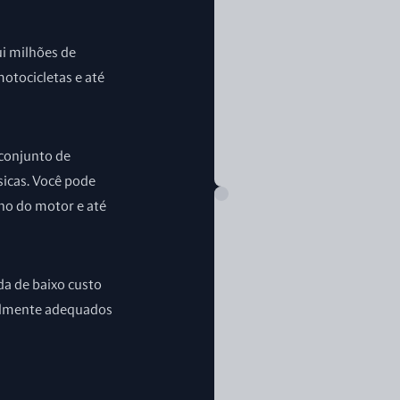
ui milhões de
motocicletas e até
 conjunto de
sicas. Você pode
ho do motor e até
da de baixo custo
velmente adequados