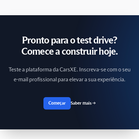
Polônia
Portugal
Reino Unido
Pronto para o test drive?
República Checa
Comece a construir hoje.
Romênia
Teste a plataforma da CarsXE. Inscreva-se com o seu
Rússia
e-mail profissional para elevar a sua experiência.
Sri Lanka
Começar
Saber mais
→
Suécia
Suíça
Taiwan