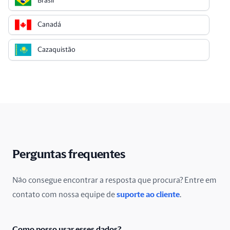
Brasil
Canadá
Cazaquistão
Chile
China
Chipre
Cingapura
Perguntas frequentes
Colômbia
Não consegue encontrar a resposta que procura? Entre em
contato com nossa equipe de
suporte ao cliente
.
Costa Rica
Croácia
Como posso usar esses dados?