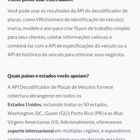
Dinamarca
Você pode usar os resultados da API do decodificador de
placas, como VIN (número de identificação do veículo),
Emirados Árabes Unidos
marca, modelo e ano para criar fluxos de trabalho simples
para seus clientes, coletar informações valiosas e
Equador
combiná-las com a API de especificações do veículo ou a
Eslováquia
API de histórico do veículo para otimizar seus negócios.
Eslovênia
Quais países e estados vocês apoiam?
Espanha
A API Decodificador de Placas de Veículos fornece
cobertura abrangente em todos os
Estados Unidos
Estados Unidos
, incluindo todos os 50 estados,
Estônia
Washington, D.C., Guam (GU), Porto Rico (PR) e as Ilhas
Virgens Americanas (VI). Adicionalmente, oferecemos
Finlândia
suporte internacional
em múltiplas regiões, e expandimos
continuamente nossa cobertura—atualizando esta lista