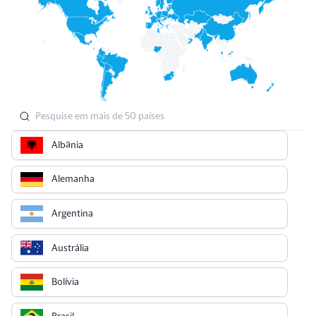
Albânia
Alemanha
Argentina
Austrália
Bolívia