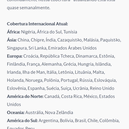
França
quase semanalmente.
Grécia
Cobertura Internacional Atual:
Hungria
África:
Nigéria, África do Sul, Tunísia
Ásia:
China, Chipre, Índia, Cazaquistão, Malásia, Paquistão,
Ilha de Man
Singapura, Sri Lanka, Emirados Árabes Unidos
Europa:
Croácia, República Tcheca, Dinamarca, Estônia,
Irlanda
Finlândia, França, Alemanha, Grécia, Hungria, Islândia,
Islândia
Irlanda, Ilha de Man, Itália, Letônia, Lituânia, Malta,
Holanda, Noruega, Polônia, Portugal, Rússia, Eslováquia,
Itália
Eslovênia, Espanha, Suécia, Suíça, Ucrânia, Reino Unido
América do Norte:
Canadá, Costa Rica, México, Estados
Letônia
Unidos
Lituânia
Oceania:
Austrália, Nova Zelândia
América do Sul:
Argentina, Bolívia, Brasil, Chile, Colômbia,
Malta
Equador, Peru