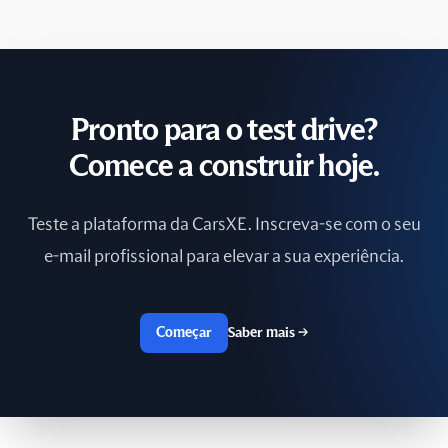
Polônia
Portugal
Reino Unido
Pronto para o test drive?
República Checa
Comece a construir hoje.
Romênia
Teste a plataforma da CarsXE. Inscreva-se com o seu
Rússia
e-mail profissional para elevar a sua experiência.
Sri Lanka
Começar
Saber mais
→
Suécia
Suíça
Taiwan