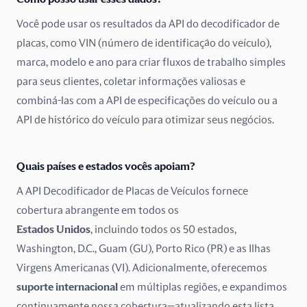
Dinamarca
Você pode usar os resultados da API do decodificador de
placas, como VIN (número de identificação do veículo),
Emirados Árabes Unidos
marca, modelo e ano para criar fluxos de trabalho simples
para seus clientes, coletar informações valiosas e
Equador
combiná-las com a API de especificações do veículo ou a
Eslováquia
API de histórico do veículo para otimizar seus negócios.
Eslovênia
Quais países e estados vocês apoiam?
Espanha
A API Decodificador de Placas de Veículos fornece
cobertura abrangente em todos os
Estados Unidos
Estados Unidos
, incluindo todos os 50 estados,
Estônia
Washington, D.C., Guam (GU), Porto Rico (PR) e as Ilhas
Virgens Americanas (VI). Adicionalmente, oferecemos
Finlândia
suporte internacional
em múltiplas regiões, e expandimos
continuamente nossa cobertura—atualizando esta lista