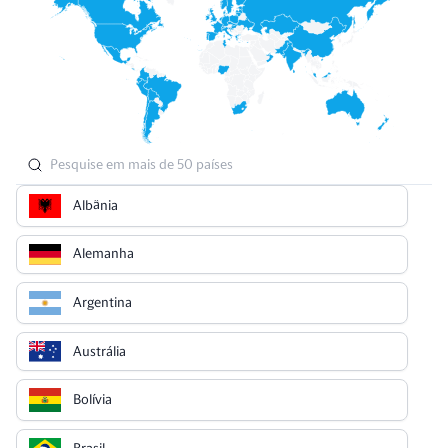
Albânia
Alemanha
Argentina
Austrália
Bolívia