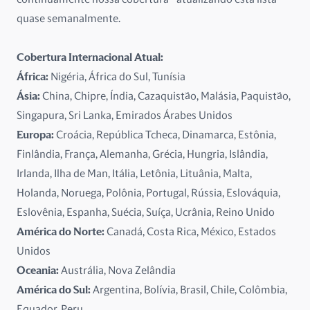
França
quase semanalmente.
Grécia
Cobertura Internacional Atual:
Hungria
África:
Nigéria, África do Sul, Tunísia
Ásia:
China, Chipre, Índia, Cazaquistão, Malásia, Paquistão,
Ilha de Man
Singapura, Sri Lanka, Emirados Árabes Unidos
Europa:
Croácia, República Tcheca, Dinamarca, Estônia,
Irlanda
Finlândia, França, Alemanha, Grécia, Hungria, Islândia,
Islândia
Irlanda, Ilha de Man, Itália, Letônia, Lituânia, Malta,
Holanda, Noruega, Polônia, Portugal, Rússia, Eslováquia,
Itália
Eslovênia, Espanha, Suécia, Suíça, Ucrânia, Reino Unido
América do Norte:
Canadá, Costa Rica, México, Estados
Letônia
Unidos
Lituânia
Oceania:
Austrália, Nova Zelândia
América do Sul:
Argentina, Bolívia, Brasil, Chile, Colômbia,
Malta
Equador, Peru