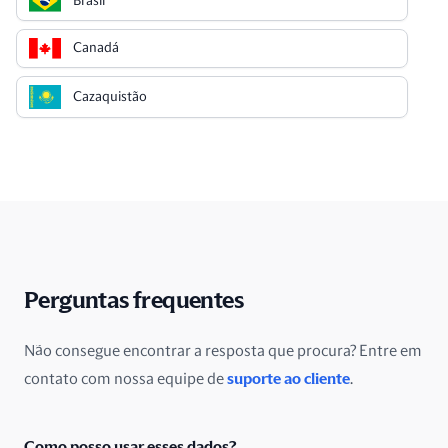
Brasil
Canadá
Cazaquistão
Chile
China
Chipre
Cingapura
Perguntas frequentes
Colômbia
Não consegue encontrar a resposta que procura? Entre em
contato com nossa equipe de
suporte ao cliente
.
Costa Rica
Croácia
Como posso usar esses dados?